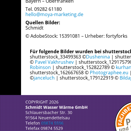
Bayern – Oberfranken
Tel. 09282 61180
hello@moya-marketing.de
Quellen Bilder:
Schmidt
© AdobeStock: 15391081 – Urheber: fortyforks
Für folgende Bilder wurden bei shuttersto
shutterstock_33499363 ©
Dushenina
| shutte
©
Pavel Vakhrushev
| shutterstock_1291757
Robinson
| shutterstock_152822789 ©
kurha
shutterstock_162667658 ©
Photographee.eu
|
©
janceluch
| shutterstock_179122919 ©
Bild
COPYRIGHT
2026
Schmidt Wasser Wärme GmbH
Schlauersbacher Str. 30
91564 Neuendettelsau
Telefon
09874 5596
Telefax 09874 5529