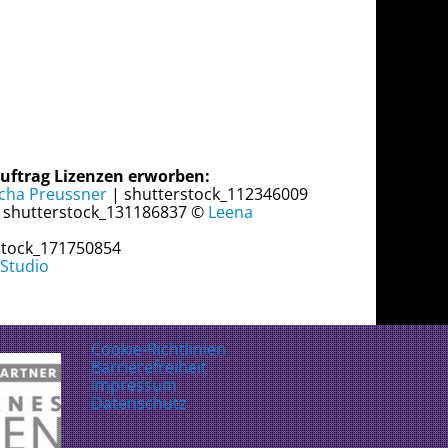
uftrag Lizenzen erworben:
cha Preussner
| shutterstock_112346009
 shutterstock_131186837 ©
Leena
stock_171750854
 Studio
Cookie-Richtlinien
Barrierefreiheit
Impressum
Datenschutz