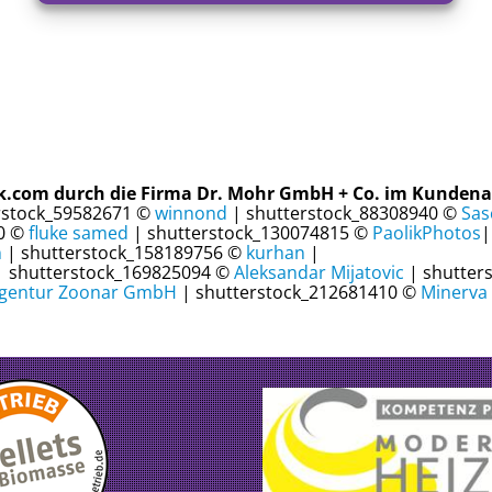
ck.com durch die Firma Dr. Mohr GmbH + Co. im Kundena
rstock_59582671 ©
winnond
| shutterstock_88308940 ©
Sas
90 ©
fluke samed
| shutterstock_130074815 ©
PaolikPhotos
|
n
| shutterstock_158189756 ©
kurhan
|
 shutterstock_169825094 ©
Aleksandar Mijatovic
| shutter
agentur Zoonar GmbH
| shutterstock_212681410 ©
Minerva